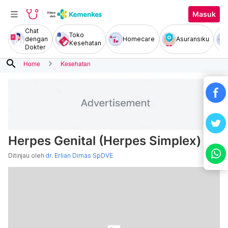
Masuk
Chat
Toko
dengan
Homecare
Asuransiku
Kesehatan
Dokter
search
Home
Kesehatan
Herpes Genital (Herpes Simplex)
Ditinjau oleh
dr. Erlian Dimas SpDVE