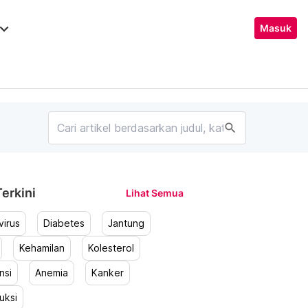
ard_arrow_down
Masuk
search
erkini
Lihat Semua
irus
Diabetes
Jantung
Kehamilan
Kolesterol
nsi
Anemia
Kanker
uksi