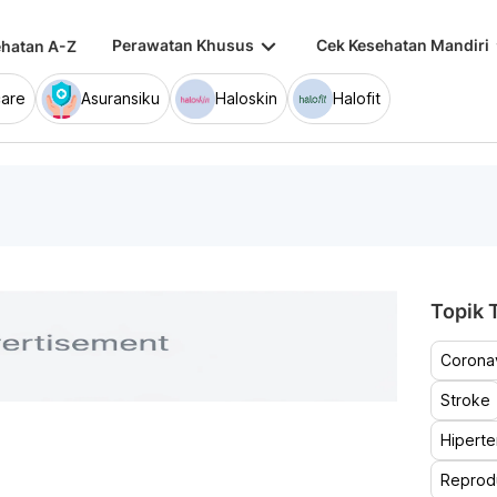
keyboard_arrow_down
keybo
Perawatan Khusus
Cek Kesehatan Mandiri
hatan A-Z
are
Asuransiku
Haloskin
Halofit
Topik T
Coronav
Stroke
Hiperte
Reprod