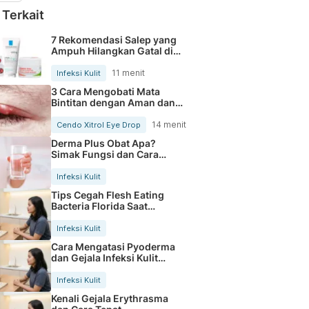
 Terkait
7 Rekomendasi Salep yang
Ampuh Hilangkan Gatal di
Kulit
11 menit
Infeksi Kulit
3 Cara Mengobati Mata
Bintitan dengan Aman dan
Cepat
14 menit
Cendo Xitrol Eye Drop
Derma Plus Obat Apa?
Simak Fungsi dan Cara
Pakainya
Infeksi Kulit
Tips Cegah Flesh Eating
Bacteria Florida Saat
Berenang
Infeksi Kulit
Cara Mengatasi Pyoderma
dan Gejala Infeksi Kulit
Bernanah
Infeksi Kulit
Kenali Gejala Erythrasma