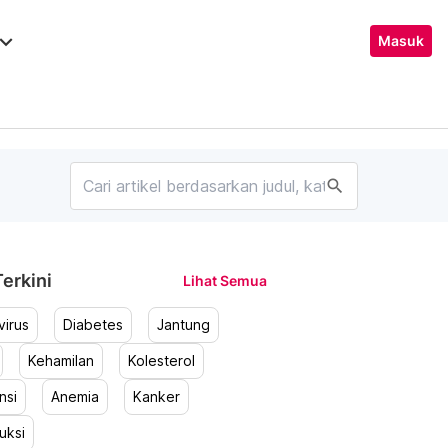
ard_arrow_down
Masuk
search
erkini
Lihat Semua
irus
Diabetes
Jantung
Kehamilan
Kolesterol
nsi
Anemia
Kanker
uksi