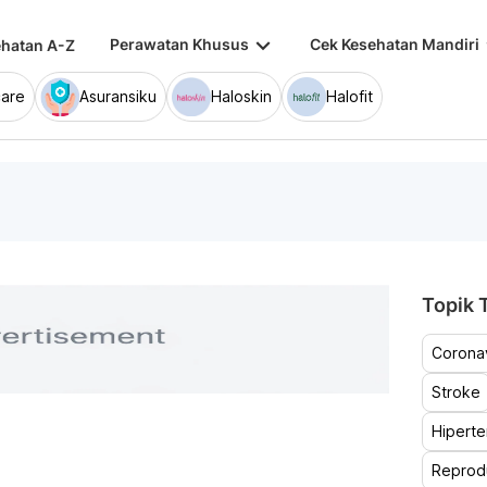
keyboard_arrow_down
keybo
Perawatan Khusus
Cek Kesehatan Mandiri
hatan A-Z
are
Asuransiku
Haloskin
Halofit
Topik T
Coronav
Stroke
Hiperte
Reprod