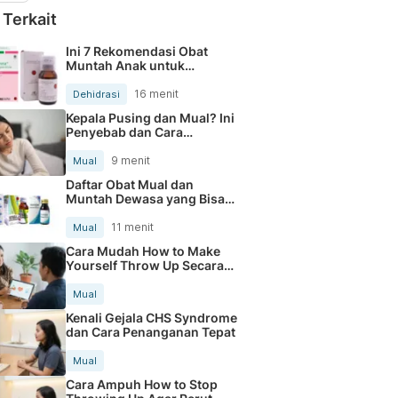
 Terkait
Ini 7 Rekomendasi Obat
Muntah Anak untuk
Mengatasi Mual dan
Dehidrasi
16 menit
Dehidrasi
Kepala Pusing dan Mual? Ini
Penyebab dan Cara
Mengatasinya
9 menit
Mual
Daftar Obat Mual dan
Muntah Dewasa yang Bisa
Dibeli di Apotik
11 menit
Mual
Cara Mudah How to Make
Yourself Throw Up Secara
Aman
Mual
Kenali Gejala CHS Syndrome
dan Cara Penanganan Tepat
Mual
Cara Ampuh How to Stop