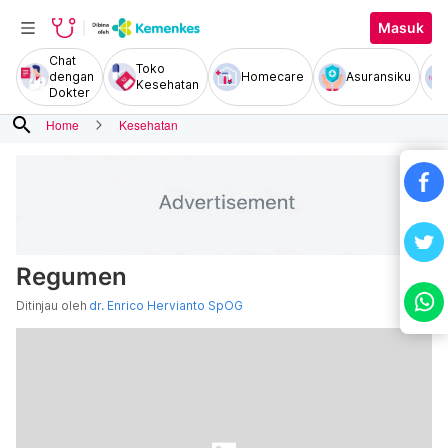
Masuk
Chat
Toko
dengan
Homecare
Asuransiku
Kesehatan
Dokter
search
Home
Kesehatan
Regumen
Ditinjau oleh
dr. Enrico Hervianto SpOG