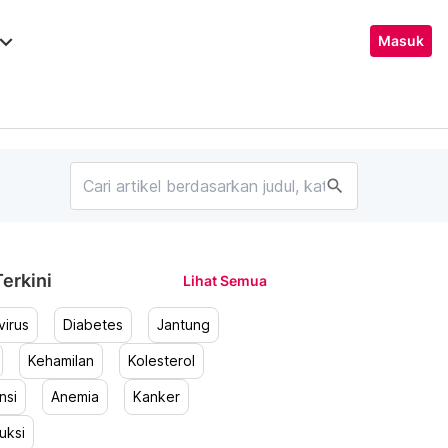
ard_arrow_down
Masuk
search
erkini
Lihat Semua
irus
Diabetes
Jantung
Kehamilan
Kolesterol
nsi
Anemia
Kanker
uksi