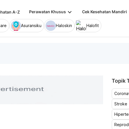
keyboard_arrow_down
keybo
Perawatan Khusus
Cek Kesehatan Mandiri
hatan A-Z
are
Asuransiku
Haloskin
Halofit
Topik T
Coronav
Stroke
Hiperte
Reprod