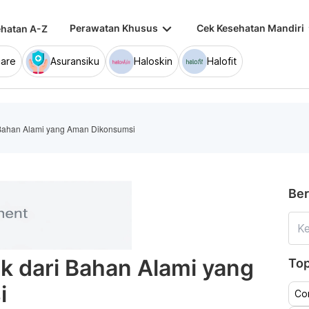
keyboard_arrow_down
keybo
Perawatan Khusus
Cek Kesehatan Mandiri
hatan A-Z
are
Asuransiku
Haloskin
Halofit
 Bahan Alami yang Aman Dikonsumsi
Ber
k dari Bahan Alami yang
Top
i
Co