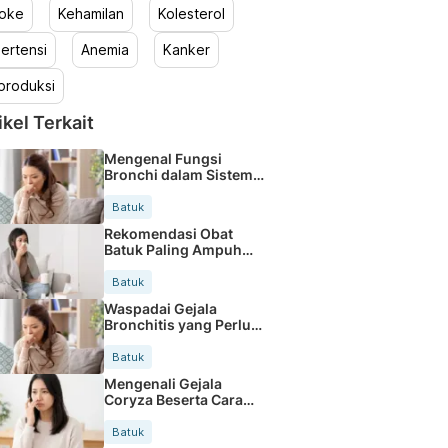
roke
Kehamilan
Kolesterol
ertensi
Anemia
Kanker
produksi
ikel Terkait
Mengenal Fungsi
Bronchi dalam Sistem
Pernapasan Manusia
Batuk
Rekomendasi Obat
Batuk Paling Ampuh
dan Cepat Redakan
Gejala
Batuk
Waspadai Gejala
Bronchitis yang Perlu
Segera Ditangani
Batuk
Mengenali Gejala
Coryza Beserta Cara
Penanganan Efektif
Batuk