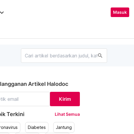
ard_arrow_down
Masuk
search
langganan Artikel Halodoc
Kirim
ik Terkini
Lihat Semua
ronavirus
Diabetes
Jantung