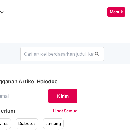
ard_arrow_down
Masuk
search
gganan Artikel Halodoc
Kirim
erkini
Lihat Semua
irus
Diabetes
Jantung