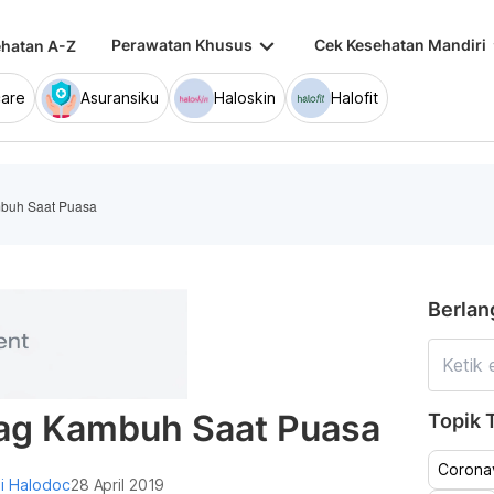
keyboard_arrow_down
keybo
Perawatan Khusus
Cek Kesehatan Mandiri
hatan A-Z
are
Asuransiku
Haloskin
Halofit
buh Saat Puasa
Berlan
ag Kambuh Saat Puasa
Topik T
Coronav
i Halodoc
28 April 2019