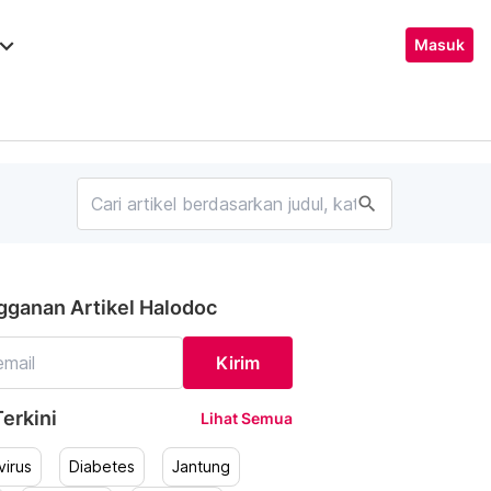
ard_arrow_down
Masuk
search
gganan Artikel Halodoc
Kirim
erkini
Lihat Semua
irus
Diabetes
Jantung