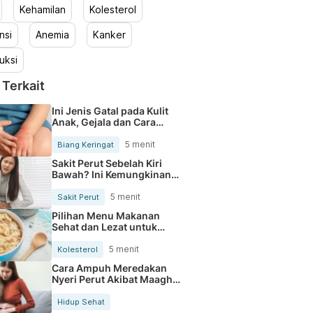
Kehamilan
Kolesterol
nsi
Anemia
Kanker
uksi
 Terkait
Ini Jenis Gatal pada Kulit
Anak, Gejala dan Cara
Mengobatinya
5 menit
Biang Keringat
Sakit Perut Sebelah Kiri
Bawah? Ini Kemungkinan
Penyebabnya
5 menit
Sakit Perut
Pilihan Menu Makanan
Sehat dan Lezat untuk
Mengurangi Kolesterol
5 menit
Kolesterol
Cara Ampuh Meredakan
Nyeri Perut Akibat Maagh
Kambuh
Hidup Sehat