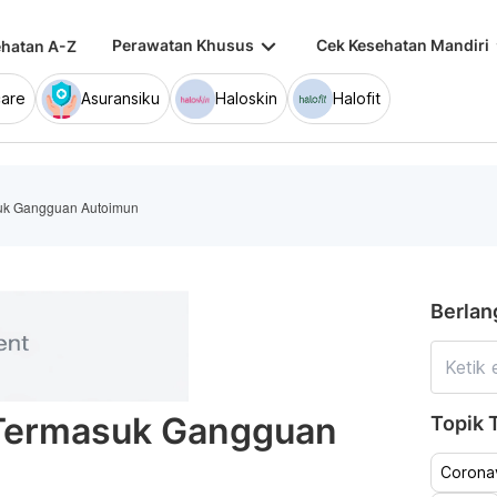
keyboard_arrow_down
keybo
Perawatan Khusus
Cek Kesehatan Mandiri
hatan A-Z
are
Asuransiku
Haloskin
Halofit
suk Gangguan Autoimun
Berlan
 Termasuk Gangguan
Topik T
Coronav