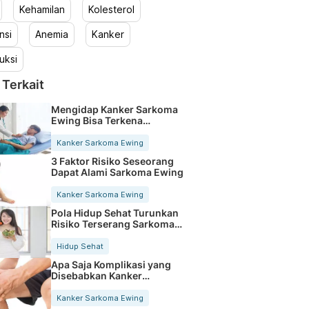
Kehamilan
Kolesterol
nsi
Anemia
Kanker
uksi
 Terkait
Mengidap Kanker Sarkoma
Ewing Bisa Terkena
Gangguan Paru-paru
Kanker Sarkoma Ewing
3 Faktor Risiko Seseorang
Dapat Alami Sarkoma Ewing
Kanker Sarkoma Ewing
Pola Hidup Sehat Turunkan
Risiko Terserang Sarkoma
Ewing
Hidup Sehat
Apa Saja Komplikasi yang
Disebabkan Kanker
Sarkoma Ewing?
Kanker Sarkoma Ewing