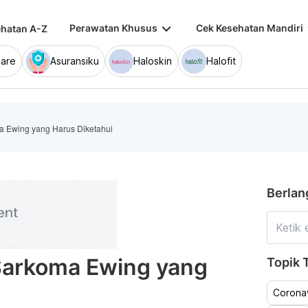
keyboard_arrow_down
keybo
Perawatan Khusus
Cek Kesehatan Mandiri
hatan A-Z
are
Asuransiku
Haloskin
Halofit
a Ewing yang Harus Diketahui
Berlan
 Sarkoma Ewing yang
Topik T
Coronav