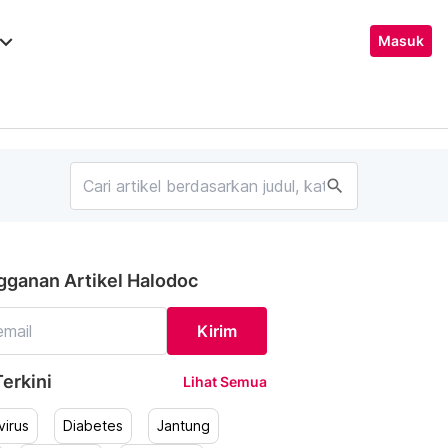
ard_arrow_down
Masuk
search
gganan Artikel Halodoc
Kirim
erkini
Lihat Semua
irus
Diabetes
Jantung