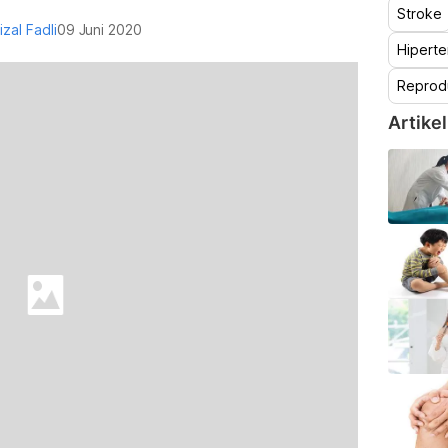
Stroke
izal Fadli
09 Juni 2020
Hiperte
Reprod
Artikel