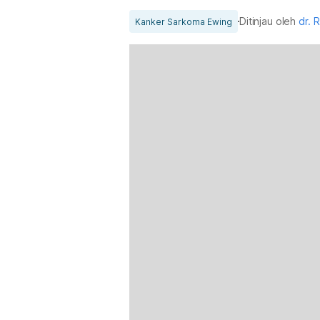
Ditinjau oleh
dr. R
Kanker Sarkoma Ewing