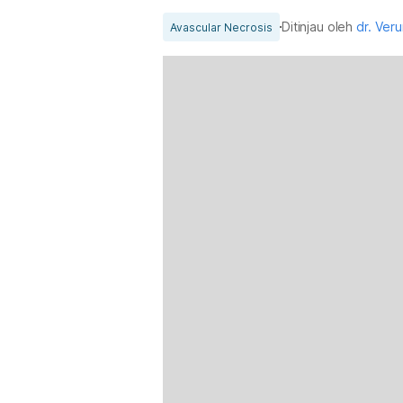
Ditinjau oleh
dr. Ver
Avascular Necrosis