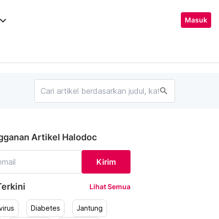
ard_arrow_down
Masuk
search
gganan Artikel Halodoc
Kirim
erkini
Lihat Semua
irus
Diabetes
Jantung