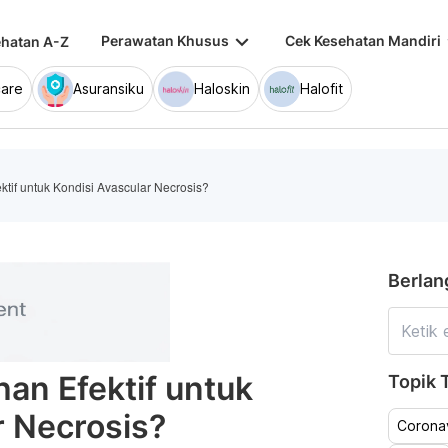
keyboard_arrow_down
keybo
Perawatan Khusus
Cek Kesehatan Mandiri
hatan A-Z
are
Asuransiku
Haloskin
Halofit
if untuk Kondisi Avascular Necrosis?
Berlan
an Efektif untuk
Topik T
r Necrosis?
Coronav