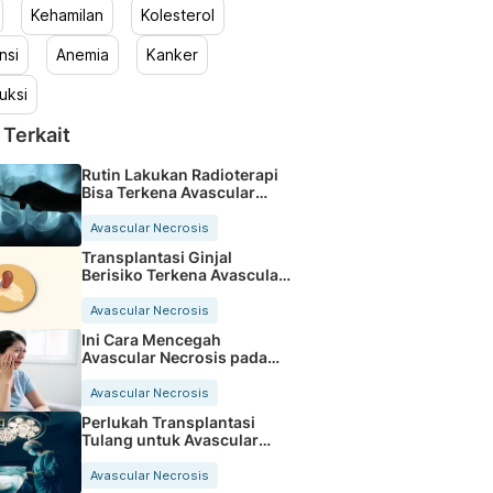
Kehamilan
Kolesterol
nsi
Anemia
Kanker
uksi
 Terkait
Rutin Lakukan Radioterapi
Bisa Terkena Avascular
Necrosis?
Avascular Necrosis
Transplantasi Ginjal
Berisiko Terkena Avascular
Necrosis?
Avascular Necrosis
Ini Cara Mencegah
Avascular Necrosis pada
Rahang
Avascular Necrosis
Perlukah Transplantasi
Tulang untuk Avascular
Necrosis?
Avascular Necrosis