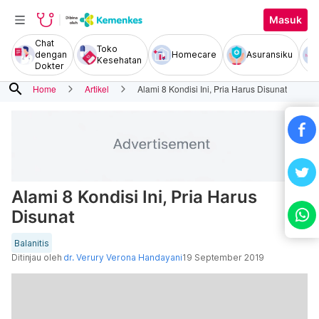
Masuk
Chat
Toko
dengan
Homecare
Asuransiku
Kesehatan
Dokter
search
Home
Artikel
Alami 8 Kondisi Ini, Pria Harus Disunat
Alami 8 Kondisi Ini, Pria Harus
Disunat
Balanitis
Ditinjau oleh
dr. Verury Verona Handayani
19 September 2019