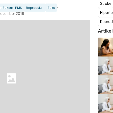
Stroke
ar Seksual PMS
Reproduksi
Seks
Hiperte
Desember 2019
Reprod
Artikel