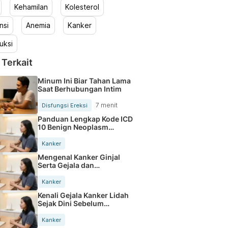
Kehamilan
Kolesterol
nsi
Anemia
Kanker
uksi
 Terkait
Minum Ini Biar Tahan Lama
Saat Berhubungan Intim
7 menit
Disfungsi Ereksi
Panduan Lengkap Kode ICD
10 Benign Neoplasm
Terbaru
Kanker
Mengenal Kanker Ginjal
Serta Gejala dan
Penyebabnya
Kanker
Kenali Gejala Kanker Lidah
Sejak Dini Sebelum
Terlambat
Kanker