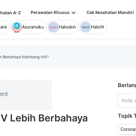
keyboard_arrow_down
keybo
Perawatan Khusus
Cek Kesehatan Mandiri
hatan A-Z
are
Asuransiku
Haloskin
Halofit
h Berbahaya Ketimbang HIV?
Berlan
V Lebih Berbahaya
Topik T
Coronav