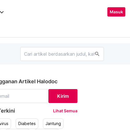
ard_arrow_down
Masuk
search
gganan Artikel Halodoc
Kirim
erkini
Lihat Semua
irus
Diabetes
Jantung