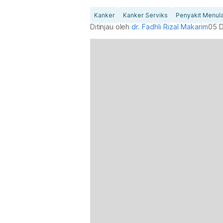
Kanker
Kanker Serviks
Penyakit Menul
Ditinjau oleh
dr. Fadhli Rizal Makarim
05 