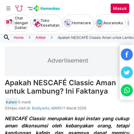
Masuk
Chat
Toko
dengan
Homecare
Asuransiku
Kesehatan
Dokter
search
Home
Artikel
Apakah NESCAFÉ Classic Aman untuk Lambun
Apakah NESCAFÉ Classic Aman
untuk Lambung? Ini Faktanya
Kafein
5 menit
Ditinjau oleh
dr. Budiyanto, MARS
11 Maret 2026
NESCAFÉ Classic merupakan kopi instan yang cukup
aman dikonsumsi oleh kebanyakan orang, tetapi
kandungan kafein dan asamnya dapat memicu