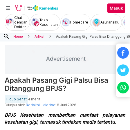
Masuk
Chat
Toko
dengan
Homecare
Asuransiku
Kesehatan
Dokter
search
Home
Artikel
Apakah Pasang Gigi Palsu Bisa Ditanggung B
Apakah Pasang Gigi Palsu Bisa
Ditanggung BPJS?
Hidup Sehat
4 menit
Ditinjau oleh
Redaksi Halodoc
18 Juni 2026
BPJS Kesehatan memberikan manfaat pelayanan
kesehatan gigi, termasuk tindakan medis tertentu.