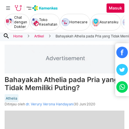
Masuk
Chat
Toko
dengan
Homecare
Asuransiku
Kesehatan
Dokter
search
Home
Artikel
Bahayakah Athelia pada Pria yang Tidak Memil
Bahayakah Athelia pada Pria yang
Tidak Memiliki Puting?
Athelia
Ditinjau oleh
dr. Verury Verona Handayani
30 Juni 2020