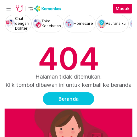
Masuk
Chat
Toko
dengan
Homecare
Asuransiku
Kesehatan
Dokter
404
Halaman tidak ditemukan.
Klik tombol dibawah ini untuk kembali ke beranda
Beranda