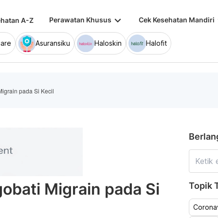
keyboard_arrow_down
keybo
Perawatan Khusus
Cek Kesehatan Mandiri
hatan A-Z
are
Asuransiku
Haloskin
Halofit
igrain pada Si Kecil
Berlan
obati Migrain pada Si
Topik T
Coronav