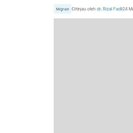
Ditinjau oleh
dr. Rizal Fadli
24 M
Migrain