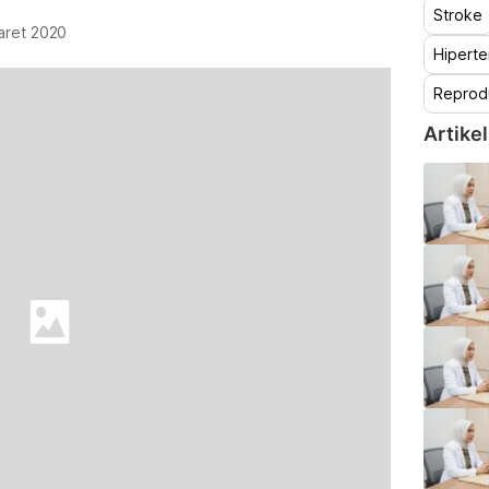
Stroke
aret 2020
Hiperte
Reprod
Artikel