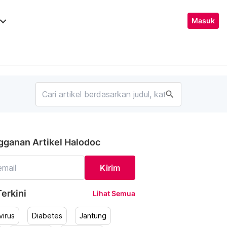
ard_arrow_down
Masuk
search
gganan Artikel Halodoc
Kirim
erkini
Lihat Semua
irus
Diabetes
Jantung