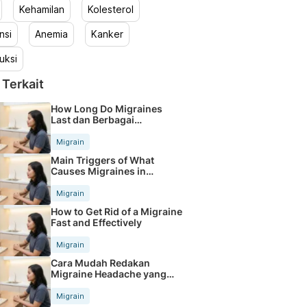
Kehamilan
Kolesterol
nsi
Anemia
Kanker
uksi
 Terkait
How Long Do Migraines
Last dan Berbagai
Tahapannya
Migrain
Main Triggers of What
Causes Migraines in
Females
Migrain
How to Get Rid of a Migraine
Fast and Effectively
Migrain
Cara Mudah Redakan
Migraine Headache yang
Mengganggu
Migrain