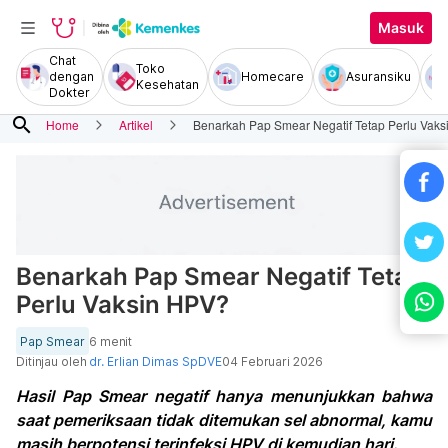
Masuk
Chat
Toko
dengan
Homecare
Asuransiku
Kesehatan
Dokter
search
Home
Artikel
Benarkah Pap Smear Negatif Tetap Perlu Vak
Benarkah Pap Smear Negatif Tetap
Perlu Vaksin HPV?
Pap Smear
6 menit
Ditinjau oleh
dr. Erlian Dimas SpDVE
04 Februari 2026
Hasil Pap Smear negatif hanya menunjukkan bahwa
saat pemeriksaan tidak ditemukan sel abnormal, kamu
masih berpotensi terinfeksi HPV di kemudian hari.