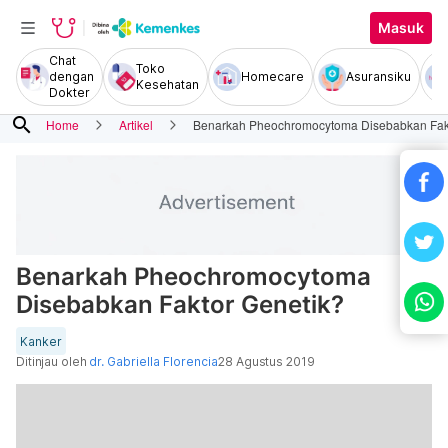
Masuk
Chat
Toko
dengan
Homecare
Asuransiku
Kesehatan
Dokter
search
Home
Artikel
Benarkah Pheochromocytoma Disebabkan Fakt
Benarkah Pheochromocytoma
Disebabkan Faktor Genetik?
Kanker
Ditinjau oleh
dr. Gabriella Florencia
28 Agustus 2019