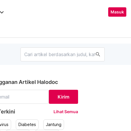
ard_arrow_down
Masuk
search
gganan Artikel Halodoc
Kirim
erkini
Lihat Semua
irus
Diabetes
Jantung