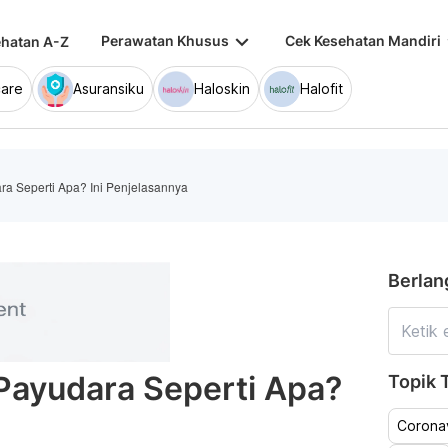
keyboard_arrow_down
keybo
Perawatan Khusus
Cek Kesehatan Mandiri
hatan A-Z
are
Asuransiku
Haloskin
Halofit
ra Seperti Apa? Ini Penjelasannya
Berlan
Payudara Seperti Apa?
Topik T
a
Coronav