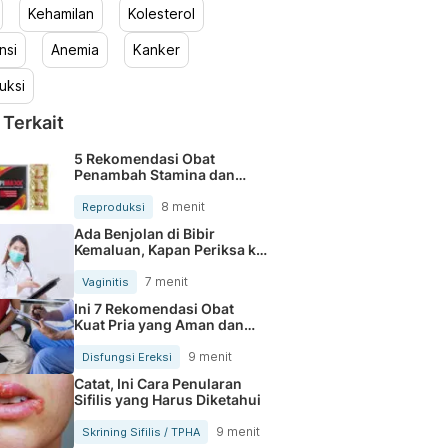
Kehamilan
Kolesterol
nsi
Anemia
Kanker
uksi
 Terkait
5 Rekomendasi Obat
Penambah Stamina dan
Performa Pria Dewasa
8 menit
Reproduksi
Ada Benjolan di Bibir
Kemaluan, Kapan Periksa ke
Dokter?
7 menit
Vaginitis
Ini 7 Rekomendasi Obat
Kuat Pria yang Aman dan
Efektif
9 menit
Disfungsi Ereksi
Catat, Ini Cara Penularan
Sifilis yang Harus Diketahui
9 menit
Skrining Sifilis / TPHA