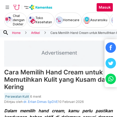
Masuk
Chat
Toko
dengan
Homecare
Asuransiku
Kesehatan
Dokter
search
Home
Artikel
Cara Memilih Hand Cream untuk Memutihkan K
Cara Memilih Hand Cream untuk
Memutihkan Kulit yang Kusam dan
Kering
Perawatan Kulit
6 menit
Ditinjau oleh
dr. Erlian Dimas SpDVE
10 Februari 2026
Dalam memilih hand cream, kamu perlu pastikan