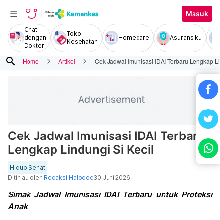
Masuk
Chat
Toko
dengan
Homecare
Asuransiku
Kesehatan
Dokter
search
Home
Artikel
Cek Jadwal Imunisasi IDAI Terbaru Lengkap Li
Cek Jadwal Imunisasi IDAI Terbaru
Lengkap Lindungi Si Kecil
Hidup Sehat
Ditinjau oleh
Redaksi Halodoc
30 Juni 2026
Simak Jadwal Imunisasi IDAI Terbaru untuk Proteksi
Anak