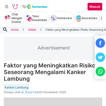
Masuk
Chat
Toko
dengan
Homecare
Asuransiku
Kesehatan
Dokter
search
Home
Artikel
Faktor yang Meningkatkan Risiko Seseorang
Faktor yang Meningkatkan Risiko
Seseorang Mengalami Kanker
Lambung
Kanker Lambung
Ditinjau oleh
dr. Rizal Fadli
02 November 2020