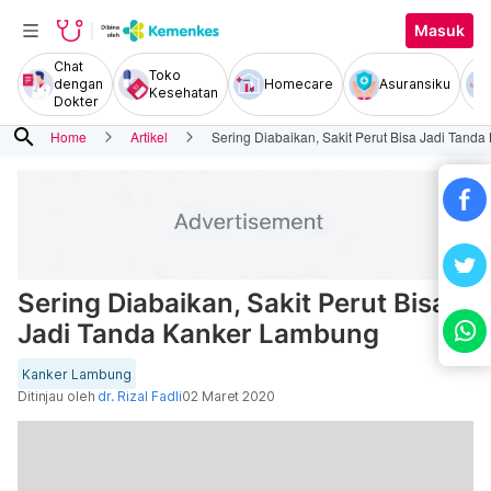
Masuk
Chat
Toko
dengan
Homecare
Asuransiku
Kesehatan
Dokter
search
Home
Artikel
Sering Diabaikan, Sakit Perut Bisa Jadi Tand
Sering Diabaikan, Sakit Perut Bisa
Jadi Tanda Kanker Lambung
Kanker Lambung
Ditinjau oleh
dr. Rizal Fadli
02 Maret 2020