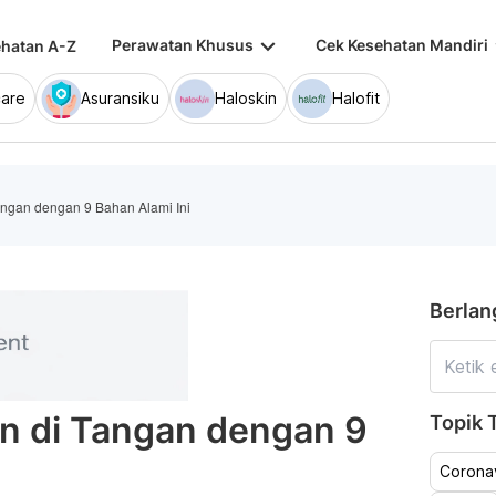
keyboard_arrow_down
keybo
Perawatan Khusus
Cek Kesehatan Mandiri
hatan A-Z
are
Asuransiku
Haloskin
Halofit
angan dengan 9 Bahan Alami Ini
Berlan
n di Tangan dengan 9
Topik T
Coronav