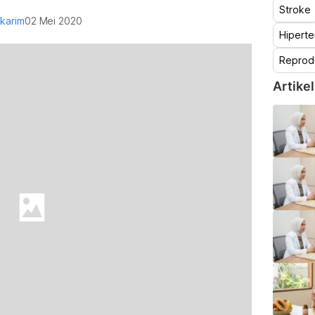
Stroke
akarim
02 Mei 2020
Hiperte
Reprod
Artikel