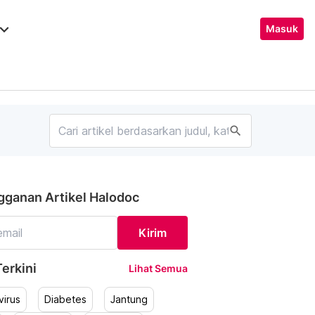
ard_arrow_down
Masuk
search
gganan Artikel Halodoc
Kirim
erkini
Lihat Semua
irus
Diabetes
Jantung