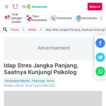
Masuk
Chat
Toko
dengan
Homecare
Asuransiku
Kesehatan
Dokter
search
Home
Artikel
Idap Stres Jangka Panjang, Saatnya Kunjungi 
Idap Stres Jangka Panjang,
Saatnya Kunjungi Psikolog
Kesehatan Mental
Psikologi
Stres
Ditinjau oleh
dr. Rizal Fadli
10 Mei 2021