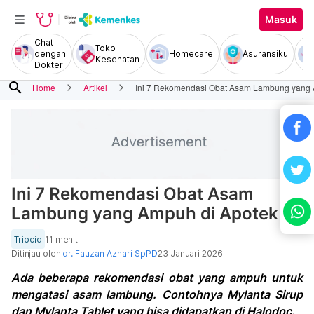
Masuk
Chat
Toko
dengan
Homecare
Asuransiku
Kesehatan
Dokter
search
Home
Artikel
Ini 7 Rekomendasi Obat Asam Lambung yang 
Ini 7 Rekomendasi Obat Asam
Lambung yang Ampuh di Apotek
Triocid
11 menit
Ditinjau oleh
dr. Fauzan Azhari SpPD
23 Januari 2026
Ada beberapa rekomendasi obat yang ampuh untuk
mengatasi asam lambung. Contohnya Mylanta Sirup
dan Mylanta Tablet yang bisa didapatkan di Halodoc.