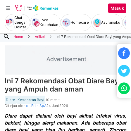
Masuk
Chat
Toko
dengan
Homecare
Asuransiku
Kesehatan
Dokter
search
Home
Artikel
Ini 7 Rekomendasi Obat Diare Bayi yang Amp
Ini 7 Rekomendasi Obat Diare Bayi
yang Ampuh dan aman
Diare
Kesehatan Bayi
10 menit
Ditinjau oleh
dr. Erlin SpA
24 Juni 2026
Diare dapat dialami oleh bayi akibat infeksi virus,
bakteri, hingga alergi makanan. Ada beberapa obat
diare bayi yang bisa Ibu berikan, seperti, Zincpro