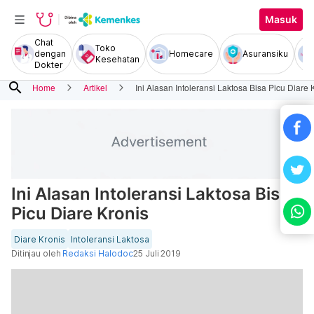
Masuk
Chat
Toko
dengan
Homecare
Asuransiku
Kesehatan
Dokter
search
Home
Artikel
Ini Alasan Intoleransi Laktosa Bisa Picu Diare 
Ini Alasan Intoleransi Laktosa Bisa
Picu Diare Kronis
Diare Kronis
Intoleransi Laktosa
Ditinjau oleh
Redaksi Halodoc
25 Juli 2019