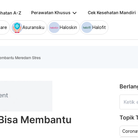
keyboard_arrow_down
keybo
Perawatan Khusus
Cek Kesehatan Mandiri
hatan A-Z
are
Asuransiku
Haloskin
Halofit
Membantu Meredam Stres
Berlan
 Bisa Membantu
Topik T
Coronav