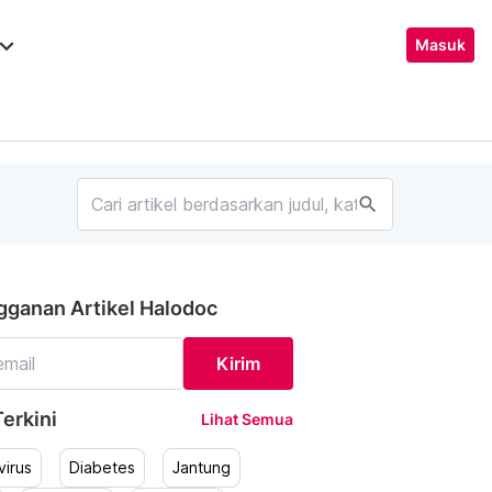
ard_arrow_down
Masuk
search
gganan Artikel Halodoc
Kirim
erkini
Lihat Semua
irus
Diabetes
Jantung