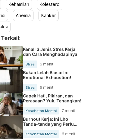
Kehamilan
Kolesterol
nsi
Anemia
Kanker
uksi
 Terkait
Kenali 3 Jenis Stres Kerja
dan Cara Menghadapinya
6 menit
Stres
Bukan Lelah Biasa: Ini
Emotional Exhaustion!
6 menit
Stres
Capek Hati, Pikiran, dan
Perasaan? Yuk, Tenangkan!
7 menit
Kesehatan Mental
Burnout Kerja: Ini Lho
Tanda-tanda yang Perlu
Kamu Tahu
6 menit
Kesehatan Mental