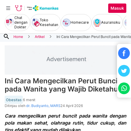
Masuk
Chat
Toko
dengan
Homecare
Asuransiku
Kesehatan
Dokter
search
Home
Artikel
Ini Cara Mengecilkan Perut Buncit pada Wanit
Ini Cara Mengecilkan Perut Buncit
pada Wanita yang Wajib Diketahui
Obesitas
6 menit
Ditinjau oleh
dr. Budiyanto, MARS
24 April 2026
Cara mengecilkan perut buncit pada wanita dengan
pola makan sehat, olahraga rutin, tidur cukup, dan
tips efektif yang mudah dilakukan.