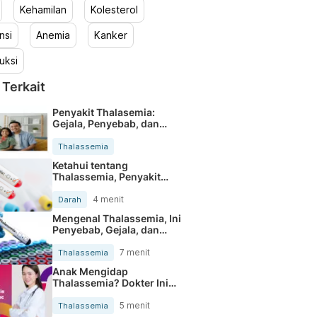
Kehamilan
Kolesterol
nsi
Anemia
Kanker
uksi
 Terkait
Penyakit Thalasemia:
Gejala, Penyebab, dan
Penanganan
Thalassemia
Ketahui tentang
Thalassemia, Penyakit
Bawaan yang Berbahaya
4 menit
Darah
Mengenal Thalassemia, Ini
Penyebab, Gejala, dan
Pengobatannya
7 menit
Thalassemia
Anak Mengidap
Thalassemia? Dokter Ini
Paham Perawatannya
5 menit
Thalassemia