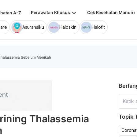
keyboard_arrow_down
keybo
Perawatan Khusus
Cek Kesehatan Mandiri
hatan A-Z
are
Asuransiku
Haloskin
Halofit
g Thalassemia Sebelum Menikah
Berlan
krining Thalassemia
Topik T
h
Coronav