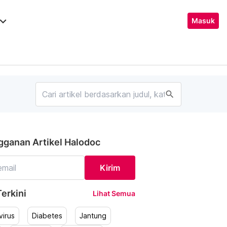
ard_arrow_down
Masuk
search
gganan Artikel Halodoc
Kirim
erkini
Lihat Semua
irus
Diabetes
Jantung