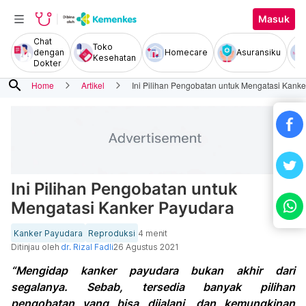
Masuk
Chat
Toko
dengan
Homecare
Asuransiku
Kesehatan
Dokter
search
Home
Artikel
Ini Pilihan Pengobatan untuk Mengatasi Kank
Ini Pilihan Pengobatan untuk
Mengatasi Kanker Payudara
Kanker Payudara
Reproduksi
4 menit
Ditinjau oleh
dr. Rizal Fadli
26 Agustus 2021
“Mengidap kanker payudara bukan akhir dari
segalanya. Sebab, tersedia banyak pilihan
pengobatan yang bisa dijalani, dan kemungkinan