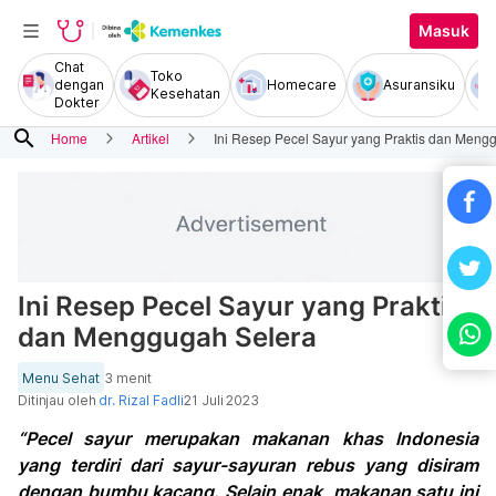
Masuk
Chat
Toko
dengan
Homecare
Asuransiku
Kesehatan
Dokter
search
Home
Artikel
Ini Resep Pecel Sayur yang Praktis dan Meng
Ini Resep Pecel Sayur yang Praktis
dan Menggugah Selera
Menu Sehat
3 menit
Ditinjau oleh
dr. Rizal Fadli
21 Juli 2023
“Pecel sayur merupakan makanan khas Indonesia
yang terdiri dari sayur-sayuran rebus yang disiram
dengan bumbu kacang. Selain enak, makanan satu ini