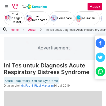
Masuk
Chat
Toko
dengan
Homecare
Asuransiku
Kesehatan
Dokter
search
Home
Artikel
Ini Tes untuk Diagnosis Acute Respiratory Dis
Ini Tes untuk Diagnosis Acute
Respiratory Distress Syndrome
Acute Respiratory Distress Syndrome
Ditinjau oleh
dr. Fadhli Rizal Makarim
10 Juli 2019