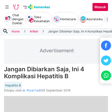
Masuk
Chat
Toko
dengan
Homecare
Asuransiku
Kesehatan
Dokter
search
Home
Artikel
Jangan Dibiarkan Saja, Ini 4 Komplikasi Hepati
Jangan Dibiarkan Saja, Ini 4
Komplikasi Hepatitis B
Hepatitis B
Ditinjau oleh
dr. Rizal Fadli
05 September 2019