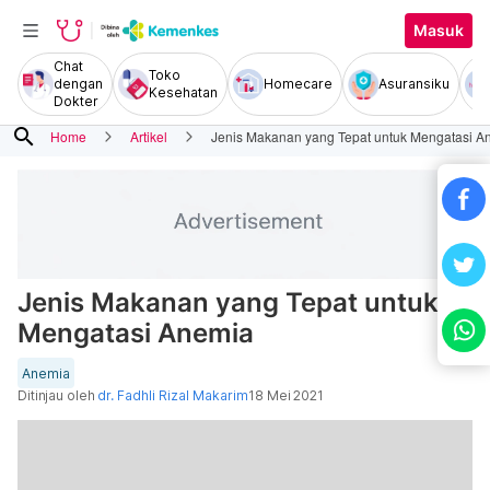
Masuk
Chat
Toko
dengan
Homecare
Asuransiku
Kesehatan
Dokter
search
Home
Artikel
Jenis Makanan yang Tepat untuk Mengatasi A
Jenis Makanan yang Tepat untuk
Mengatasi Anemia
Anemia
Ditinjau oleh
dr. Fadhli Rizal Makarim
18 Mei 2021