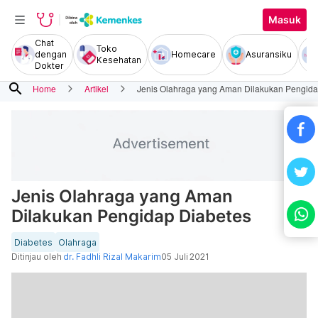
Masuk
Chat
Toko
dengan
Homecare
Asuransiku
Kesehatan
Dokter
search
Home
Artikel
Jenis Olahraga yang Aman Dilakukan Pengida
Jenis Olahraga yang Aman
Dilakukan Pengidap Diabetes
Diabetes
Olahraga
Ditinjau oleh
dr. Fadhli Rizal Makarim
05 Juli 2021