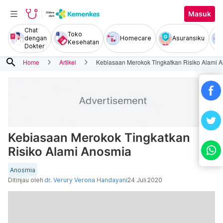
Masuk
Chat
Toko
dengan
Homecare
Asuransiku
Kesehatan
Dokter
search
Home
Artikel
Kebiasaan Merokok Tingkatkan Risiko Alami 
Kebiasaan Merokok Tingkatkan
Risiko Alami Anosmia
Anosmia
Ditinjau oleh
dr. Verury Verona Handayani
24 Juli 2020