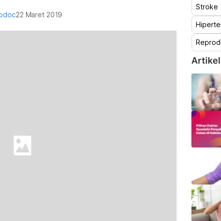
Stroke
lodoc
22 Maret 2019
Hiperte
Reprod
Artikel