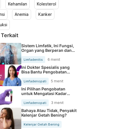
Kehamilan
Kolesterol
nsi
Anemia
Kanker
uksi
 Terkait
Sistem Limfatik, Ini Fungsi,
Organ yang Berperan dan
Gangguan yang Bisa Terjadi
6 menit
Limfadenitis
Ini Dokter Spesialis yang
Bisa Bantu Pengobatan
Limfadenopati
5 menit
Limfadenopati
Ini Pilihan Pengobatan
untuk Mengatasi Kadar
Limfosit yang Rendah
3 menit
Limfadenopati
Bahaya Atau Tidak, Penyakit
Kelenjar Getah Bening?
Kelenjar Getah Bening