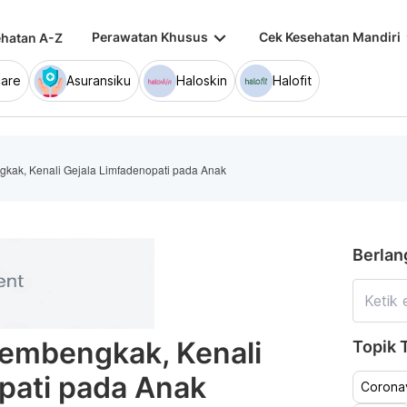
keyboard_arrow_down
keybo
Perawatan Khusus
Cek Kesehatan Mandiri
hatan A-Z
are
Asuransiku
Haloskin
Halofit
kak, Kenali Gejala Limfadenopati pada Anak
Berlan
Membengkak, Kenali
Topik T
pati pada Anak
Coronav