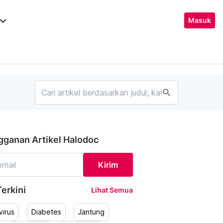
ard_arrow_down
Masuk
search
gganan Artikel Halodoc
Kirim
erkini
Lihat Semua
irus
Diabetes
Jantung