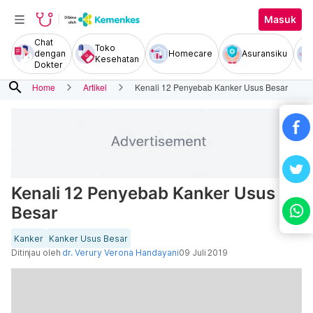
Masuk
Chat
Toko
dengan
Homecare
Asuransiku
Kesehatan
Dokter
search
Home
Artikel
Kenali 12 Penyebab Kanker Usus Besar
Kenali 12 Penyebab Kanker Usus
Besar
Kanker
Kanker Usus Besar
Ditinjau oleh
dr. Verury Verona Handayani
09 Juli 2019