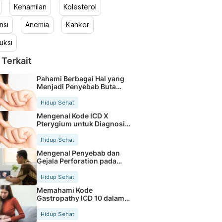
Kehamilan
Kolesterol
nsi
Anemia
Kanker
uksi
 Terkait
Pahami Berbagai Hal yang
Menjadi Penyebab Buta
Warna
Hidup Sehat
Mengenal Kode ICD X
Pterygium untuk Diagnosis
Mata
Hidup Sehat
Mengenal Penyebab dan
Gejala Perforation pada
Tubuh
Hidup Sehat
Memahami Kode
Gastropathy ICD 10 dalam
Rekam Medis Pasien
Hidup Sehat