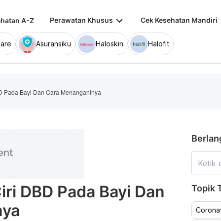
keyboard_arrow_down
keybo
Perawatan Khusus
Cek Kesehatan Mandiri
hatan A-Z
are
Asuransiku
Haloskin
Halofit
BD Pada Bayi Dan Cara Menanganinya
Berlan
Ciri DBD Pada Bayi Dan
Topik T
nya
Coronav