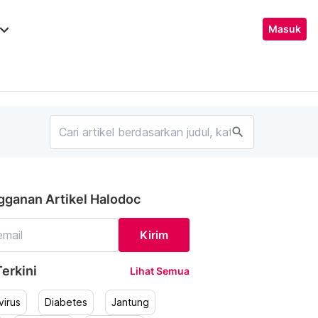
ard_arrow_down
Masuk
search
gganan Artikel Halodoc
Kirim
erkini
Lihat Semua
irus
Diabetes
Jantung