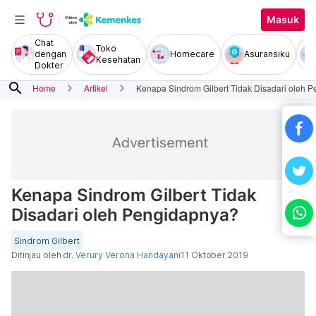
Masuk
Chat
Toko
dengan
Homecare
Asuransiku
Kesehatan
Dokter
search
Home
Artikel
Kenapa Sindrom Gilbert Tidak Disadari oleh 
Kenapa Sindrom Gilbert Tidak
Disadari oleh Pengidapnya?
Sindrom Gilbert
Ditinjau oleh
dr. Verury Verona Handayani
11 Oktober 2019