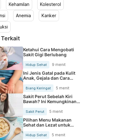
Kehamilan
Kolesterol
nsi
Anemia
Kanker
uksi
 Terkait
Ketahui Cara Mengobati
Sakit Gigi Berlubang
9 menit
Hidup Sehat
Ini Jenis Gatal pada Kulit
Anak, Gejala dan Cara
Mengobatinya
5 menit
Biang Keringat
Sakit Perut Sebelah Kiri
Bawah? Ini Kemungkinan
Penyebabnya
5 menit
Sakit Perut
Pilihan Menu Makanan
Sehat dan Lezat untuk
Mengurangi Kolesterol
5 menit
Hidup Sehat