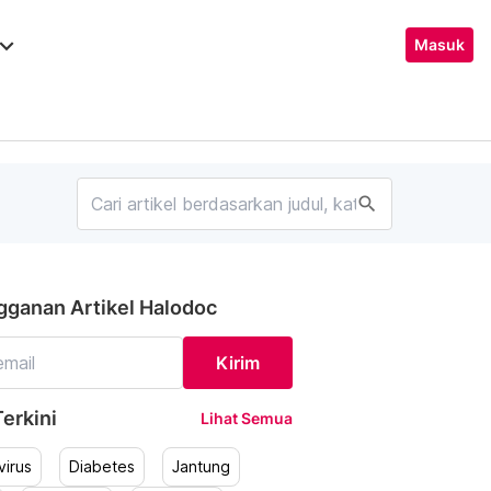
ard_arrow_down
Masuk
search
gganan Artikel Halodoc
Kirim
erkini
Lihat Semua
irus
Diabetes
Jantung