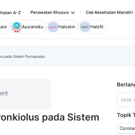
keyboard_arrow_down
keybo
Perawatan Khusus
Cek Kesehatan Mandiri
hatan A-Z
are
Asuransiku
Haloskin
Halofit
lus pada Sistem Pernapasan
Berlan
ronkiolus pada Sistem
Topik T
Coronav