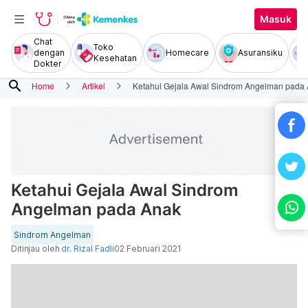
Masuk
Chat
Toko
dengan
Homecare
Asuransiku
Kesehatan
Dokter
search
Home
Artikel
Ketahui Gejala Awal Sindrom Angelman pada
Ketahui Gejala Awal Sindrom
Angelman pada Anak
Sindrom Angelman
Ditinjau oleh
dr. Rizal Fadli
02 Februari 2021