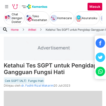
Masuk
Chat
Toko
dengan
Homecare
Asuransiku
Kesehatan
Dokter
search
Home
Artikel
Ketahui Tes SGPT untuk Pengidap Gangguan F
Ketahui Tes SGPT untuk Pengidap
Gangguan Fungsi Hati
Cek SGPT (ALT)
Fungsi Hati
Ditinjau oleh
dr. Fadhli Rizal Makarim
20 Juli 2023