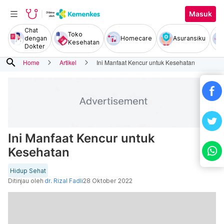
Masuk
Chat
Toko
dengan
Homecare
Asuransiku
Kesehatan
Dokter
search
Home
Artikel
Ini Manfaat Kencur untuk Kesehatan
Ini Manfaat Kencur untuk
Kesehatan
Hidup Sehat
Ditinjau oleh
dr. Rizal Fadli
28 Oktober 2022