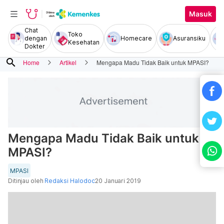
Masuk
Chat
Toko
dengan
Homecare
Asuransiku
Kesehatan
Dokter
search
Home
Artikel
Mengapa Madu Tidak Baik untuk MPASI?
Mengapa Madu Tidak Baik untuk
MPASI?
MPASI
Ditinjau oleh
Redaksi Halodoc
20 Januari 2019