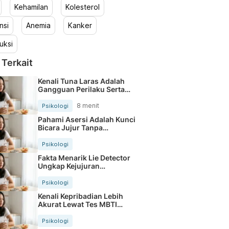
Kehamilan
Kolesterol
nsi
Anemia
Kanker
uksi
 Terkait
Kenali Tuna Laras Adalah
Gangguan Perilaku Serta
Cirinya
8 menit
Psikologi
Pahami Asersi Adalah Kunci
Bicara Jujur Tanpa
Menyakiti
Psikologi
Fakta Menarik Lie Detector
Ungkap Kejujuran
Seseorang
Psikologi
Kenali Kepribadian Lebih
Akurat Lewat Tes MBTI
Sakinorva
Psikologi