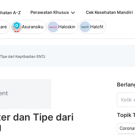
keyboard_arrow_down
keybo
Perawatan Khusus
Cek Kesehatan Mandiri
hatan A-Z
are
Asuransiku
Haloskin
Halofit
Tipe dari Kepribadian ENTJ
Berlan
er dan Tipe dari
Topik T
J
Coronav