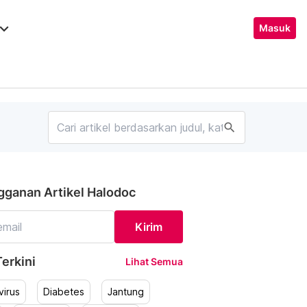
ard_arrow_down
Masuk
search
gganan Artikel Halodoc
Kirim
erkini
Lihat Semua
irus
Diabetes
Jantung