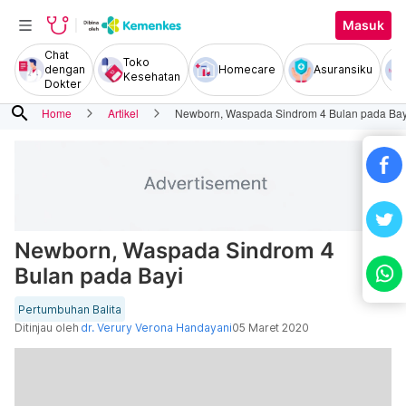
Masuk
Chat
Toko
dengan
Homecare
Asuransiku
Kesehatan
Dokter
search
Home
Artikel
Newborn, Waspada Sindrom 4 Bulan pada Bay
Newborn, Waspada Sindrom 4
Bulan pada Bayi
Pertumbuhan Balita
Ditinjau oleh
dr. Verury Verona Handayani
05 Maret 2020